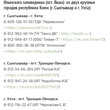
Илычского заповедника (пст. Якша) из двух крупных
городов республики Коми (г. Сыктывкар и г. Ухта):
г. Сыктывкар - г. Ухта:
8-909-126-51-50 (ТДК "Перевозчик"
-
https://perevozchik11.ru/
)
8-912-962-40-14 (ТК "Такси ДК" -
http://taxidk.ru/
)
8-912-949-81-17 (ООО "Тиман-Т" -
https://vk.com/timan11
)
8-800-300-38-38 (АТПК "Ухтинское"
-
https://vk.com/uhta_syktyvkar
)
г. Сыктывкар - пгт. Троицко-Печорск:
8-912-54-66-265 (ИП "Попов А.И."
-
https://vk.com/club84906781
)
8-912-947-24-58 (ИП "Недобитко И.В."
-
https://vk.com/club203771053
)​
г. Ухта - пгт. Троицко-Печорск:
8-912-116-22-67 (ИП "Черкасова Е. В."