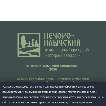
© Печоро-Илычский заповедник,
2026
169436, Республика Коми, Троицко-Печорский
район, пст. Якша, ул. Ланиной, 8
Уважаемый пользователь, данный сайт производит обработку файлов cookie и
​Тел.: 8(8212) 55-55-77
пользовательских данных (информацию об ip-адресе, местоположении, типе и
info@pechora-reserve.ru
версии операционной системы, типе и версии браузера, источнике переадресации на
сайт, и сведения об открытых страницах пользователя) в целях улучшения