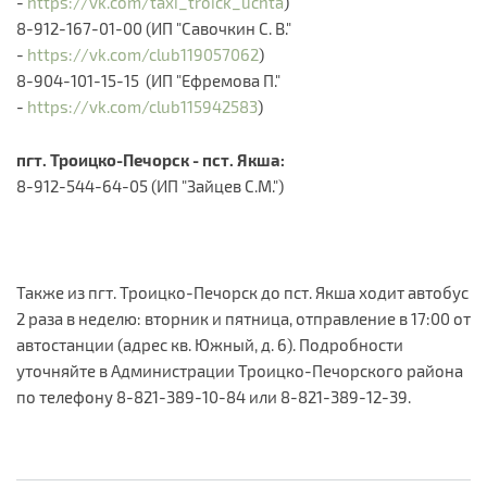
-
https://vk.com/taxi_troick_uchta
)
8-912-167-01-00 (ИП "Савочкин С. В."
-
https://vk.com/club119057062
)
8-904-101-15-15 (ИП "Ефремова П."
-
https://vk.com/club115942583
)​
пгт. Троицко-Печорск - пст. Якша:
8-912-544-64-05 (ИП "Зайцев С.М.")​
Также из пгт. Троицко-Печорск до пст. Якша ходит автобус
2 раза в неделю: вторник и пятница, отправление в 17:00 от
автостанции (адрес кв. Южный, д. 6). Подробности
уточняйте в Администрации Троицко-Печорского района
по телефону 8-821-389-10-84 или 8-821-389-12-39.