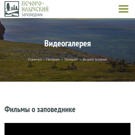
Перейти к основному содержанию
Видеогалерея
Вы здесь
Главная
»
Галерея
»
Галерея
»
Видеогалерея
Фильмы о заповеднике