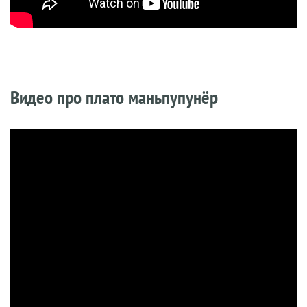
Видео про плато маньпупунёр