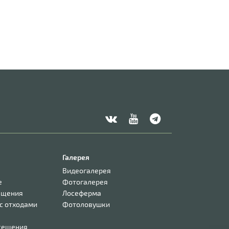
Галерея
Видеогалерея
е
Фотогалерея
ещения
Лосеферма
с отходами
Фотоловушки
сещения