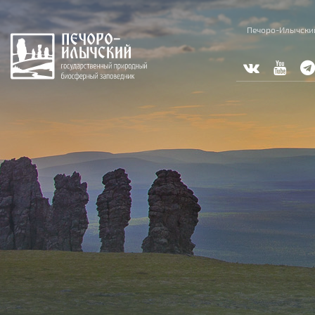
Перейти к основному содержанию
Печоро-Илычски
Вы здесь