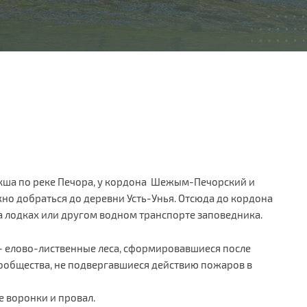
кша по реке Печора, у кордона Шежым-Печорский и
но добраться до деревни Усть-Унья. Отсюда до кордона
 лодках или другом водном транспорте заповедника.
 - елово-лиственные леса, сформировавшиеся после
сообщества, не подвергавшиеся действию пожаров в
е воронки и провал.