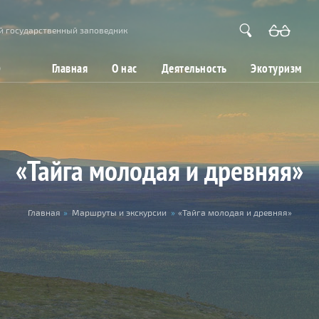
й государственный заповедник
Главная
О нас
Деятельность
Экотуризм
«Тайга молодая и древняя»
Главная
»
Маршруты и экскурсии
»
«Тайга молодая и древняя»