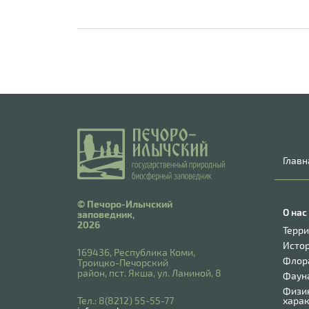
Главн
© Печоро-Илычский
О нас
заповедник,
2026
Терр
Исто
169436, Республика Коми,
Флор
Троицко-Печорский
район, пст. Якша, ул. Ланиной, 8
Фаун
Физи
​Тел.: 8(8212) 55-55-77
хара