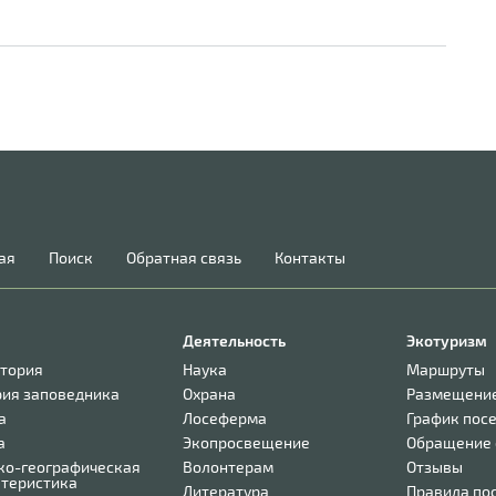
ая
Поиск
Обратная связь
Контакты
Деятельность
Экотуризм
итория
Наука
Маршруты
рия заповедника
Охрана
Размещени
а
Лосеферма
График пос
а
Экопросвещение
Обращение 
ко-географическая
Волонтерам
Отзывы
ктеристика
Литература
Правила по