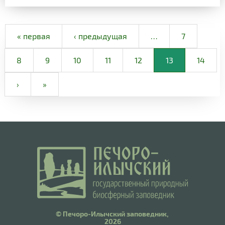
« первая
‹ предыдущая
…
7
8
9
10
11
12
13
14
›
»
© Печоро-Илычский заповедник,
2026