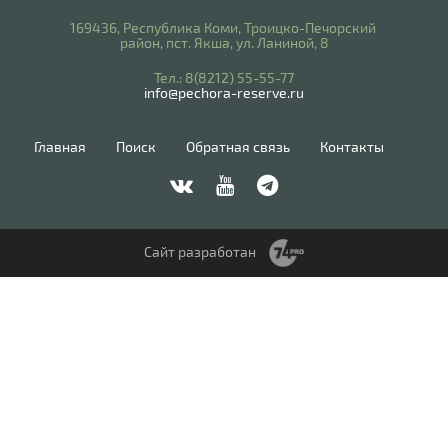
169436, Республика Коми, Троицко-Печорский
район, пст. Якша, ул. Ланиной, 8
​Тел.: 8(8212) 55-55-77
info@pechora-reserve.ru
Главная
Поиск
Обратная связь
Контакты
Сайт разработан