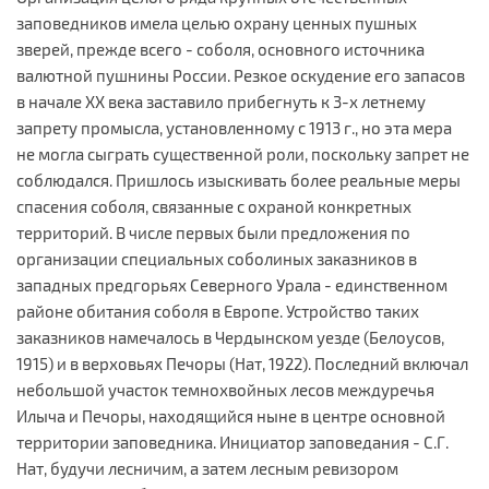
заповедников имела целью охрану ценных пушных
зверей, прежде всего - соболя, основного источника
валютной пушнины России. Резкое оскудение его запасов
в начале XX века заставило прибегнуть к 3-х летнему
запрету промысла, установленному с 1913 г., но эта мера
не могла сыграть существенной роли, поскольку запрет не
соблюдался. Пришлось изыскивать более реальные меры
спасения соболя, связанные с охраной конкретных
территорий. В числе первых были предложения по
организации специальных соболиных заказников в
западных предгорьях Северного Урала - единственном
районе обитания соболя в Европе. Устройство таких
заказников намечалось в Чердынском уезде (Белоусов,
1915) и в верховьях Печоры (Нат, 1922). Последний включал
небольшой участок темнохвойных лесов междуречья
Илыча и Печоры, находящийся ныне в центре основной
территории заповедника. Инициатор заповедания - С.Г.
Нат, будучи лесничим, а затем лесным ревизором