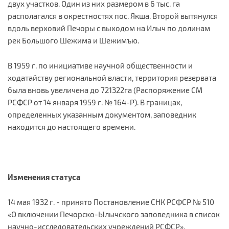
двух участков. Один из них размером в 6 тыс. га
располагался в окрестностях пос. Якша. Второй вытянулся
вдоль верховий Печоры с выходом на Илыч по долинам
рек Большого Шежима и Шежимъю.
В 1959 г. по инициативе научной общественности и
ходатайству региональной власти, территория резервата
была вновь увеличена до 721322га (Распоряжение СМ
РСФСР от 14 января 1959 г. № 164-Р). В границах,
определенных указанным документом, заповедник
находится до настоящего времени.
Изменения статуса
14 мая 1932 г. - принято Постановление СНК РСФСР № 510
«О включении Печорско-Ылычского заповедника в список
научно-исследовательских учреждений РСФСР».