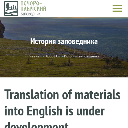
Skip to main content
История заповедника
You are here
Главная
»
About Us
»
История заповедника
Translation of materials
into English is under
development.