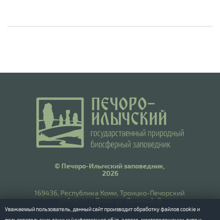
© Печоро-Илычский заповедник,
2026
169436, Республика Коми, Троицко-Печорский
район, пст. Якша, ул. Ланиной, 8
Уважаемый пользователь, данный сайт производит обработку файлов cookie и
​Тел.: 8(8212) 55-55-77
пользовательских данных (информацию об ip-адресе, местоположении, типе и