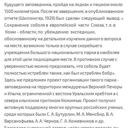
будущего заповедника, пройдя на лодках и пешком около
1500 километров. После ее завершения, в опубликованном
отчете (Шиллингер, 1929) был сделан следующий вывод: «
Сохранение соболя в европейской части Союза, т. е. в
Коми - области, по убеждению экспедиции,
обоснованному на детальном изучении данного вопроса
на месте, возможно только в случае скорейшего
учреждения большого национального парка в наиболее
для этой цели подходящем месте. В противном случае с
уверенностью можно предсказать, что соболь будет
полностью истреблен также, как был истреблен бобр».
Здесь же предложен проект организации такого парка -
заповедника на территории междуречья Верхней Печоры
и Илыча, ограниченной с востока Уральским хребтом а с
севера илычским притоком Кожимъю. Проект получил
активную поддержку многих крупных российских ученых,
среди которых были С. А. Бутурлин, М. А. Менсбир, В. А.
Варсанофьева, А. А. Чернов, Г. А. Кожевников и др.
Благодаря энергичной деятельности автора проекта, он