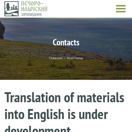
Skip to main content
Contacts
You are here
Главная
»
Контакты
Translation of materials
into English is under
development.