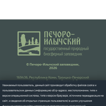
© Печоро-Илычский заповедник,
2026
169436, Республика Коми, Троицко-Печорский
район, пст. Якша, ул. Ланиной, 8
Уважаемый пользователь, данный сайт производит обработку файлов cookie и
​Тел.: 8(8212) 55-55-77
пользовательских данных (информацию об ip-адресе, местоположении, типе и
info@pechora-reserve.ru
версии операционной системы, типе и версии браузера, источнике переадресации на
сайт, и сведения об открытых страницах пользователя) в целях улучшения
функционирования сайта и проведения статистических исследований.