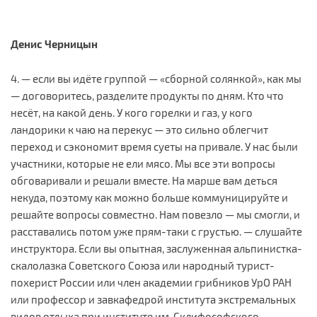
Денис Черницын
4. — если вы идёте группой — «сборной солянкой», как мы
— договоритесь, разделите продукты по дням. Кто что
несёт, на какой день. У кого горелки и газ, у кого
ландорики к чаю на перекус — это сильно облегчит
переход и сэкономит время суеты на привале. У нас были
участники, которые не ели мясо. Мы все эти вопросы
обговаривали и решали вместе. На марше вам деться
некуда, поэтому как можно больше коммуницируйте и
решайте вопросы совместно. Нам повезло — мы смогли, и
расставались потом уже прям-таки с грустью. — слушайте
инструктора. Если вы опытная, заслуженная альпинистка-
скалолазка Советского Союза или народный турист-
похерист России или член академии грибников УрО РАН
или профессор и завкафедрой института экстремальных
видов отдыха при институте им. Склифософского —