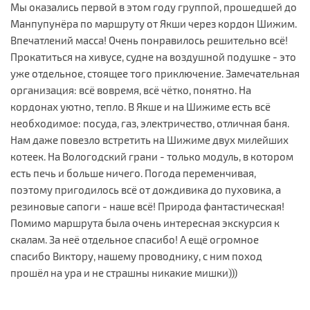
Мы оказались первой в этом году группой, прошедшей до
Манпупунёра по маршруту от Якши через кордон Шижим.
Впечатлений масса! Очень понравилось решительно всё!
Прокатиться на хивусе, судне на воздушной подушке - это
уже отдельное, стоящее того приключение. Замечательная
организация: всё вовремя, всё чётко, понятно. На
кордонах уютно, тепло. В Якше и на Шижиме есть всё
необходимое: посуда, газ, электричество, отличная баня.
Нам даже повезло встретить на Шижиме двух милейших
котеек. На Вологодский грани - только модуль, в котором
есть печь и больше ничего. Погода переменчивая,
поэтому пригодилось всё от дождивика до пуховика, а
резиновые сапоги - наше всё! Природа фантастическая!
Помимо маршрута была очень интересная экскурсия к
скалам. За неё отдельное спасибо! А ещё огромное
спасибо Виктору, нашему проводнику, с ним поход
прошёл на ура и не страшны никакие мишки)))