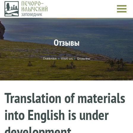
Skip to main content
Отзывы
You are here
Главная
»
Visit us
»
Отзывы
Translation of materials
into English is under
development.