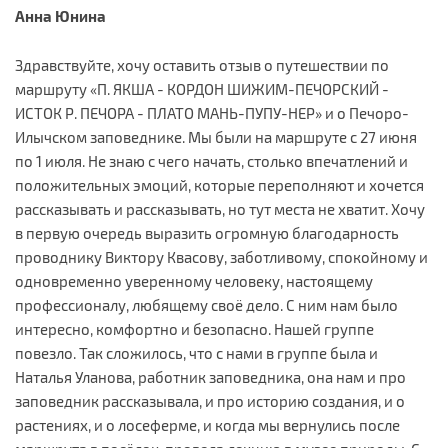
Анна Юнина
Здравствуйте, хочу оставить отзыв о путешествии по
маршруту «П. ЯКША - КОРДОН ШИЖИМ-ПЕЧОРСКИЙ -
ИСТОК Р. ПЕЧОРА - ПЛАТО МАНЬ-ПУПУ-НЕР» и о Печоро-
Илычском заповеднике. Мы были на маршруте с 27 июня
по 1 июля. Не знаю с чего начать, столько впечатлений и
положительных эмоций, которые переполняют и хочется
рассказывать и рассказывать, но тут места не хватит. Хочу
в первую очередь выразить огромную благодарность
проводнику Виктору Квасову, заботливому, спокойному и
одновременно уверенному человеку, настоящему
профессионалу, любящему своё дело. С ним нам было
интересно, комфортно и безопасно. Нашей группе
повезло. Так сложилось, что с нами в группе была и
Наталья Уланова, работник заповедника, она нам и про
заповедник рассказывала, и про историю создания, и о
растениях, и о лосеферме, и когда мы вернулись после