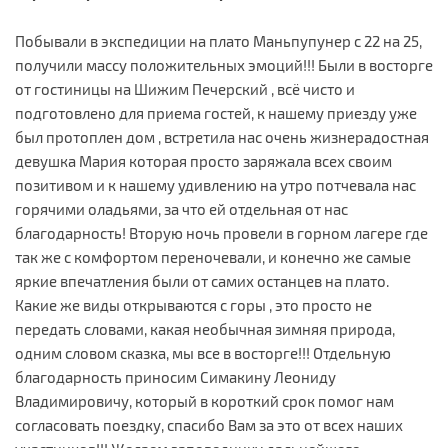
Побывали в экспедиции на плато Маньпупунер с 22 на 25,
получили массу положительных эмоций!!! Были в восторге
от гостиницы на Шижим Печерский , всё чисто и
подготовлено для приема гостей, к нашему приезду уже
был протоплен дом , встретила нас очень жизнерадостная
девушка Мария которая просто заряжала всех своим
позитивом и к нашему удивлению на утро потчевала нас
горячими оладьями, за что ей отдельная от нас
благодарность! Вторую ночь провели в горном лагере где
так же с комфортом переночевали, и конечно же самые
яркие впечатления были от самих останцев на плато.
Какие же виды открываются с горы , это просто не
передать словами, какая необычная зимняя природа,
одним словом сказка, мы все в восторге!!! Отдельную
благодарность приносим Симакину Леониду
Владимировичу, который в короткий срок помог нам
согласовать поездку, спасибо Вам за это от всех наших