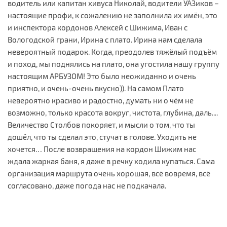
водитель или капитан хивуса Николай, водители УАЗиков –
настоящие профи, к сожалению не заполнила их имён, это
и инспектора кордонов Алексей с Шижима, Иван с
Вологодской грани, Ирина с плато. Ирина нам сделала
невероятный подарок. Когда, преодолев тяжёлый подъём
и поход, мы поднялись на плато, она угостила нашу группу
настоящим АРБУЗОМ! Это было неожиданно и очень
приятно, и очень-очень вкусно)). На самом Плато
невероятно красиво и радостно, думать ни о чём не
возможно, только красота вокруг, чистота, глубина, даль....
Величество Столбов покоряет, и мысли о том, что ты
дошёл, что ты сделал это, стучат в голове. Уходить не
хочется… После возвращения на кордон Шижим нас
ждала жаркая баня, я даже в речку ходила купаться. Сама
организация маршрута очень хорошая, всё вовремя, всё
согласовано, даже погода нас не подкачала.