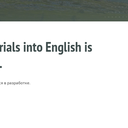
ials into English is
.
я в разработке.