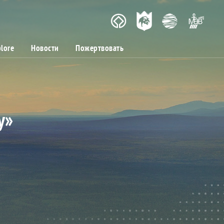
lore
Новости
Пожертвовать
у»