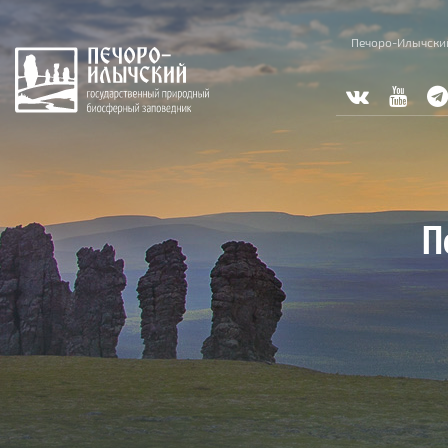
Skip to main content
Печоро-Илычски
П
You are here