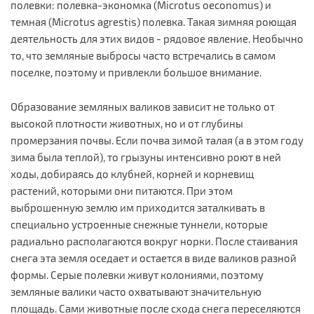
полевки: полевка-экономка (Microtus oeconomus) и
темная (Microtus agrestis) полевка. Такая зимняя роющая
деятельность для этих видов - рядовое явление. Необычно
то, что земляные выбросы часто встречались в самом
поселке, поэтому и привлекли большое внимание.
Образование земляных валиков зависит не только от
высокой плотности животных, но и от глубины
промерзания почвы. Если почва зимой талая (а в этом году
зима была теплой), то грызуны интенсивно роют в ней
ходы, добираясь до клубней, корней и корневищ
растений, которыми они питаются. При этом
выброшенную землю им приходится заталкивать в
специально устроенные снежные туннели, которые
радиально располагаются вокруг норки. После стаивания
снега эта земля оседает и остается в виде валиков разной
формы. Серые полевки живут колониями, поэтому
земляные валики часто охватывают значительную
площадь. Сами животные после схода снега переселяются