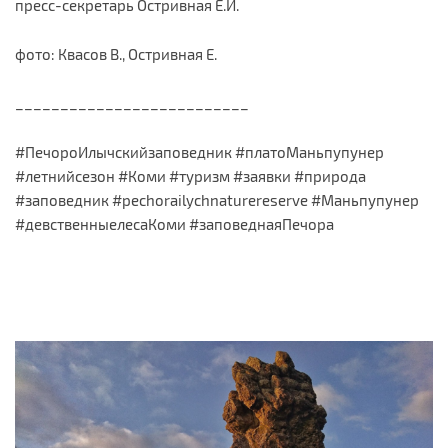
пресс-секретарь Остривная Е.И.
фото: Квасов В., Остривная Е.
__________________________
#ПечороИлычскийзаповедник #платоМаньпупунер
#летнийсезон #Коми #туризм #заявки #природа
#заповедник #pechorailychnaturereserve #Маньпупунер
#девственныелесаКоми #заповеднаяПечора