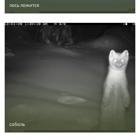
лось ложится
соболь