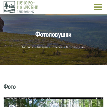
Перейти к основному содержанию
Фотоловушки
Вы здесь
Главная
»
Галерея
»
Галерея
»
Фотоловушки
Фото