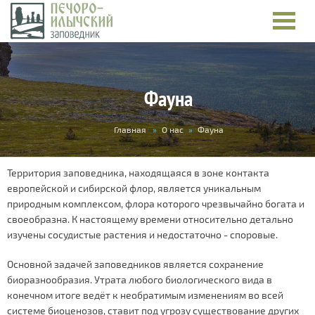
Фауна
Вы
Главная
»
О нас
»
Фауна
здесь
Территория заповедника, находящаяся в зоне контакта
европейской и сибирской флор, является уникальным
природным комплексом, флора которого чрезвычайно богата и
своеобразна. К настоящему времени относительно детально
изучены сосудистые растения и недостаточно - споровые.​
Основной задачей заповедников является сохранение
биоразнообразия. Утрата любого биологического вида в
конечном итоге ведёт к необратимым изменениям во всей
системе биоценозов, ставит под угрозу существование других