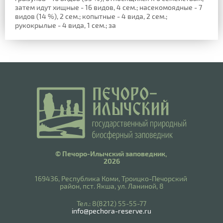
затем идут хищные - 16 видов, 4 сем.; насекомоядные - 7
видов (14 %), 2 сем.; копытные - 4 вида, 2 сем.;
рукокрылые - 4 вида, 1 сем.; за
© Печоро-Илычский заповедник,
2026
169436, Республика Коми, Троицко-Печорский
район, пст. Якша, ул. Ланиной, 8
​Тел.: 8(8212) 55-55-77
info@pechora-reserve.ru