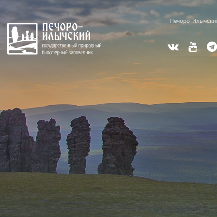
Перейти к основному содержанию
Печоро-Илычски
Вы здесь