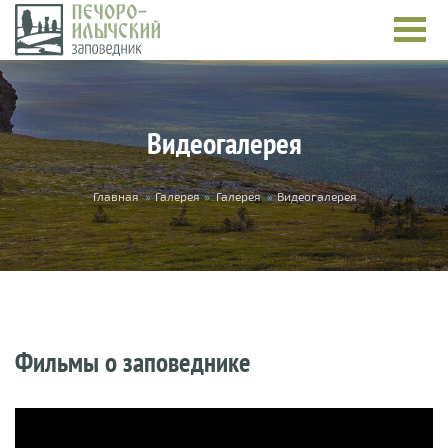
Перейти к основному содержанию
Видеогалерея
Вы здесь
Главная
»
Галерея
»
Галерея
»
Видеогалерея
Фильмы о заповеднике