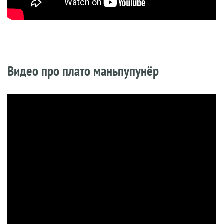
Видео про плато маньпупунёр