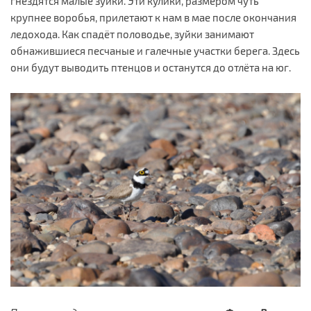
гнездятся малые зуйки. Эти кулики, размером чуть
крупнее воробья, прилетают к нам в мае после окончания
ледохода. Как спадёт половодье, зуйки занимают
обнажившиеся песчаные и галечные участки берега. Здесь
они будут выводить птенцов и останутся до отлёта на юг.