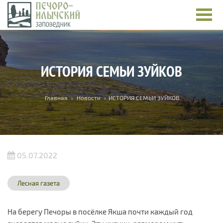
Перейти к основному содержанию
ИСТОРИЯ СЕМЬИ ЗУЙКОВ
Вы здесь
Главная
»
Новости
»
ИСТОРИЯ СЕМЬИ ЗУЙКОВ
05.07.2022
Лесная газета
На берегу Печоры в посёлке Якша почти каждый год