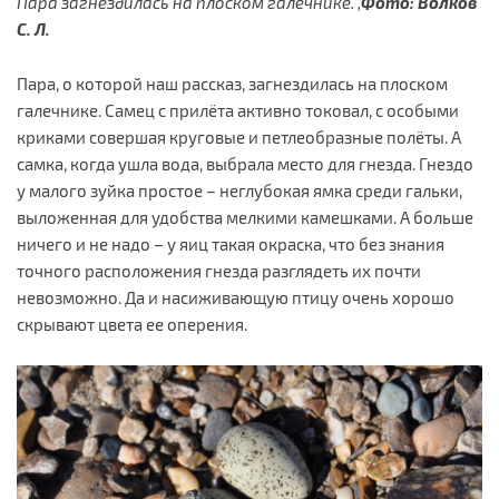
Пара загнездилась на плоском галечнике. ,
Фото: Волков
С. Л.
Пара, о которой наш рассказ, загнездилась на плоском
галечнике. Самец с прилёта активно токовал, с особыми
криками совершая круговые и петлеобразные полёты. А
самка, когда ушла вода, выбрала место для гнезда. Гнездо
у малого зуйка простое – неглубокая ямка среди гальки,
выложенная для удобства мелкими камешками. А больше
ничего и не надо – у яиц такая окраска, что без знания
точного расположения гнезда разглядеть их почти
невозможно. Да и насиживающую птицу очень хорошо
скрывают цвета ее оперения.