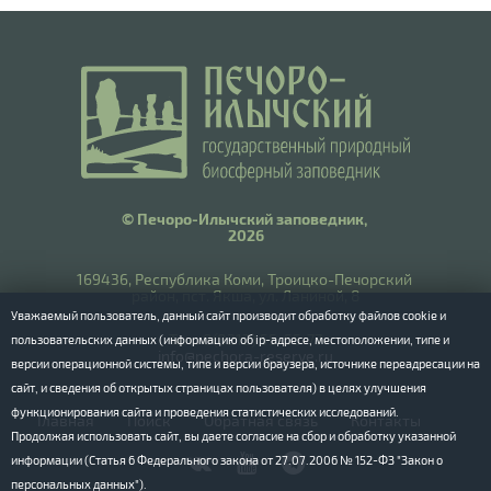
© Печоро-Илычский заповедник,
2026
169436, Республика Коми, Троицко-Печорский
район, пст. Якша, ул. Ланиной, 8
Уважаемый пользователь, данный сайт производит обработку файлов cookie и
​Тел.: 8(8212) 55-55-77
пользовательских данных (информацию об ip-адресе, местоположении, типе и
info@pechora-reserve.ru
версии операционной системы, типе и версии браузера, источнике переадресации на
сайт, и сведения об открытых страницах пользователя) в целях улучшения
функционирования сайта и проведения статистических исследований.
Главная
Поиск
Обратная связь
Контакты
Продолжая использовать сайт, вы даете согласие на сбор и обработку указанной
информации (Статья 6 Федерального закона от 27.07.2006 № 152-ФЗ "Закон о
персональных данных").