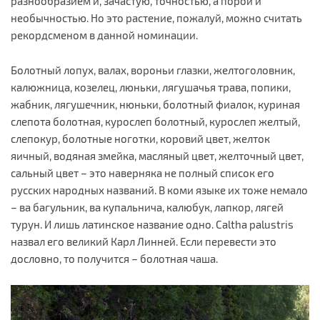
разнообразием и, зачастую, точностью, а порой и
необычностью. Но это растение, пожалуй, можно считать
рекордсменом в данной номинации.
Болотный лопух, валах, вороньи глазки, желтоголовник,
калюжница, козелец, люньки, лягушачья трава, попики,
жабник, лягушечник, нюньки, болотный фиалок, куриная
слепота болотная, курослеп болотный, курослеп желтый,
слепокур, болотные ноготки, коровий цвет, желток
яичный, водяная змейка, масляный цвет, желточный цвет,
сальный цвет – это наверняка не полный список его
русских народных названий. В коми языке их тоже немало
– ва багульник, ва купальнича, калюбук, лапкор, лягей
турун. И лишь латинское название одно. Caltha palustris
назвал его великий Карл Линней. Если перевести это
дословно, то получится – болотная чаша.