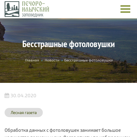
Перейти к основному содержанию
Бесстрашные фотоловушки
Вы здесь
Главная
»
Новости
»
Бесстрашные фотоловушки
30.04.2020
Лесная газета
Обработка данных с фотоловушек занимает большое