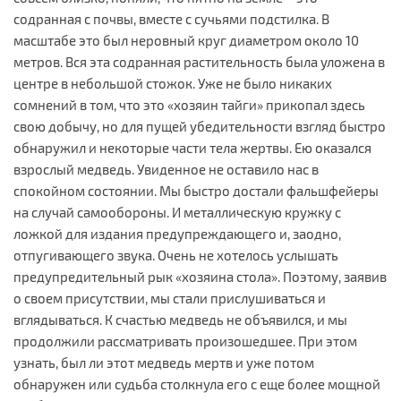
содранная с почвы, вместе с сучьями подстилка. В
масштабе это был неровный круг диаметром около 10
метров. Вся эта содранная растительность была уложена в
центре в небольшой стожок. Уже не было никаких
сомнений в том, что это «хозяин тайги» прикопал здесь
свою добычу, но для пущей убедительности взгляд быстро
обнаружил и некоторые части тела жертвы. Ею оказался
взрослый медведь. Увиденное не оставило нас в
спокойном состоянии. Мы быстро достали фальшфейеры
на случай самообороны. И металлическую кружку с
ложкой для издания предупреждающего и, заодно,
отпугивающего звука. Очень не хотелось услышать
предупредительный рык «хозяина стола». Поэтому, заявив
о своем присутствии, мы стали прислушиваться и
вглядываться. К счастью медведь не объявился, и мы
продолжили рассматривать произошедшее. При этом
узнать, был ли этот медведь мертв и уже потом
обнаружен или судьба столкнула его с еще более мощной