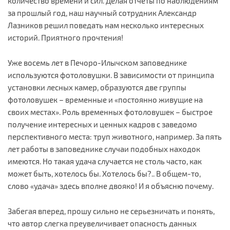
количество времени и сил. Делая отчеты по наблюдениям
за прошлый год, наш научный сотрудник Александр
Лазников решил поведать нам несколько интересных
историй. Приятного прочтения!
Уже восемь лет в Печоро-Илычском заповеднике
используются фотоловушки. В зависимости от принципа
установки лесных камер, образуются две группы
фотоловушек – временные и «постоянно живущие на
своих местах». Роль временных фотоловушек – быстрое
получение интересных и ценных кадров с заведомо
перспективного места: труп животного, например. За пять
лет работы в заповеднике случаи подобных находок
имеются. Но такая удача случается не столь часто, как
может быть, хотелось бы. Хотелось бы?.. В общем-то,
слово «удача» здесь вполне двояко! И я объясню почему.
Забегая вперед, прошу сильно не серьезничать и понять,
что автор слегка преувеличивает опасность данных