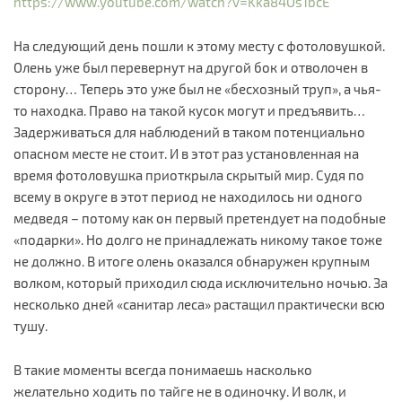
https://www.youtube.com/watch?v=Kka84Os1bcE
На следующий день пошли к этому месту с фотоловушкой.
Олень уже был перевернут на другой бок и отволочен в
сторону… Теперь это уже был не «бесхозный труп», а чья-
то находка. Право на такой кусок могут и предъявить…
Задерживаться для наблюдений в таком потенциально
опасном месте не стоит. И в этот раз установленная на
время фотоловушка приоткрыла скрытый мир. Судя по
всему в округе в этот период не находилось ни одного
медведя – потому как он первый претендует на подобные
«подарки». Но долго не принадлежать никому такое тоже
не должно. В итоге олень оказался обнаружен крупным
волком, который приходил сюда исключительно ночью. За
несколько дней «санитар леса» растащил практически всю
тушу.
В такие моменты всегда понимаешь насколько
желательно ходить по тайге не в одиночку. И волк, и