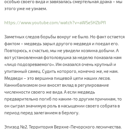
особью своего вида и завязалась смертельная драка – мы
этого уже не узнаем.
https://www.youtube.com/watch?v=aWSe5HZbPfI
Заметных следов борьбы вокруг не было. Но факт остается
фактом – медведь зарыл другого медведя и поедал его.
Повторюсь, к счастью, мы не увидели хозяина добычи. А
вот установленная фотоловушка за неделю показала нам
«лицо подозреваемого». Им оказался очень крупный и
упитанный самец. Судить которого, конечно же, не нам.
Медведи – это вершина пищевой цепи наших лесов.
Каннибализмом они вносят вклад в регулирование
численности своего же вида. А если медведь
предварительно погиб по каким-то другим причинам, то
он сыграл значимую роль в насыщении своего собрата в
период перед залеганием в берлогу.
Эпизод №2. Территория Верхне-Печорского лесничества.