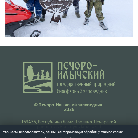
© Печоро-Илычский заповедник,
2026
169436, Республика Коми, Троицко-Печорский
район, пст. Якша, ул. Ланиной, 8
Уважаемый пользователь, данный сайт производит обработку файлов cookie и