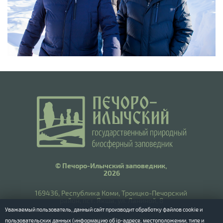
© Печоро-Илычский заповедник,
2026
169436, Республика Коми, Троицко-Печорский
район, пст. Якша, ул. Ланиной, 8
Уважаемый пользователь, данный сайт производит обработку файлов cookie и
​Тел.: 8(8212) 55-55-77
пользовательских данных (информацию об ip-адресе, местоположении, типе и