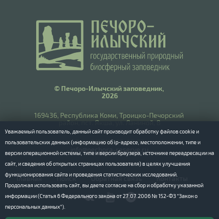
© Печоро-Илычский заповедник,
2026
169436, Республика Коми, Троицко-Печорский
район, пст. Якша, ул. Ланиной, 8
Уважаемый пользователь, данный сайт производит обработку файлов cookie и
​Тел.: 8(8212) 55-55-77
пользовательских данных (информацию об ip-адресе, местоположении, типе и
info@pechora-reserve.ru
версии операционной системы, типе и версии браузера, источнике переадресации на
сайт, и сведения об открытых страницах пользователя) в целях улучшения
функционирования сайта и проведения статистических исследований.
Главная
Поиск
Обратная связь
Контакты
Продолжая использовать сайт, вы даете согласие на сбор и обработку указанной
информации (Статья 6 Федерального закона от 27.07.2006 № 152-ФЗ "Закон о
персональных данных").