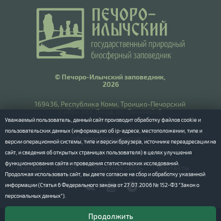
© Печоро-Илычский заповедник,
2026
169436, Республика Коми, Троицко-Печорский
район, пст. Якша, ул. Ланиной, 8
Уважаемый пользователь, данный сайт производит обработку файлов cookie и
​Тел.: 8(8212) 55-55-77
пользовательских данных (информацию об ip-адресе, местоположении, типе и
info@pechora-reserve.ru
версии операционной системы, типе и версии браузера, источнике переадресации на
сайт, и сведения об открытых страницах пользователя) в целях улучшения
функционирования сайта и проведения статистических исследований.
Главная
Поиск
Обратная связь
Контакты
Продолжая использовать сайт, вы даете согласие на сбор и обработку указанной
информации (Статья 6 Федерального закона от 27.07.2006 № 152-ФЗ "Закон о
персональных данных").
Продолжить
Сайт разработан