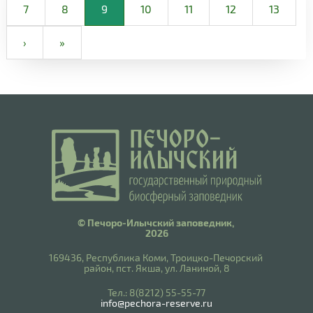
7
8
9
10
11
12
13
›
»
© Печоро-Илычский заповедник,
2026
169436, Республика Коми, Троицко-Печорский
район, пст. Якша, ул. Ланиной, 8
​Тел.: 8(8212) 55-55-77
info@pechora-reserve.ru