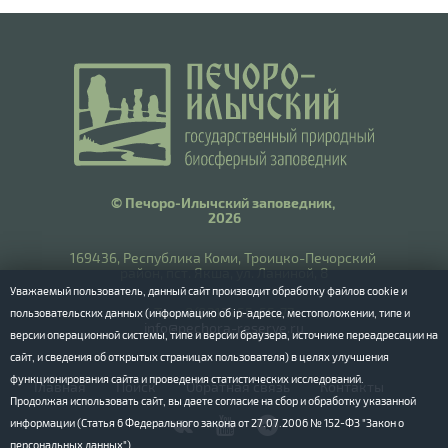
© Печоро-Илычский заповедник,
2026
169436, Республика Коми, Троицко-Печорский
район, пст. Якша, ул. Ланиной, 8
Уважаемый пользователь, данный сайт производит обработку файлов cookie и
​Тел.: 8(8212) 55-55-77
пользовательских данных (информацию об ip-адресе, местоположении, типе и
info@pechora-reserve.ru
версии операционной системы, типе и версии браузера, источнике переадресации на
сайт, и сведения об открытых страницах пользователя) в целях улучшения
функционирования сайта и проведения статистических исследований.
Главная
Поиск
Обратная связь
Контакты
Продолжая использовать сайт, вы даете согласие на сбор и обработку указанной
информации (Статья 6 Федерального закона от 27.07.2006 № 152-ФЗ "Закон о
персональных данных").